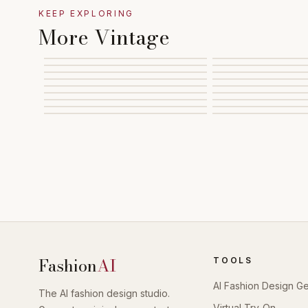
KEEP EXPLORING
More Vintage
Fashion
AI
TOOLS
AI Fashion Design G
The AI fashion design studio.
Virtual Try-On