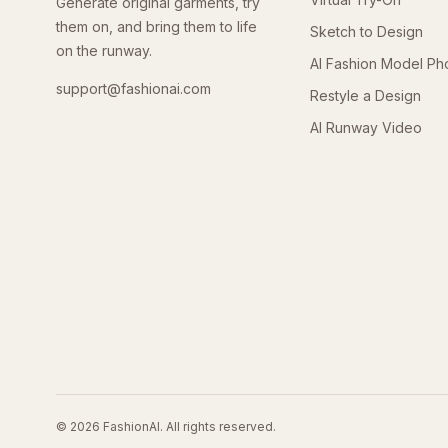
Generate original garments, try
them on, and bring them to life
Sketch to Design
on the runway.
AI Fashion Model Ph
support@fashionai.com
Restyle a Design
AI Runway Video
©
2026
FashionAI. All rights reserved.