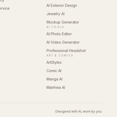
AI Exterior Design
ervice
Jewelry AI
Mockup Generator
AI TOOLS
AI Photo Editor
AI Video Generator
Professional Headshot
ART & COMICS
ArtStyles
Comic AI
Manga AI
Manhwa AI
Designed with AI, worn by you.