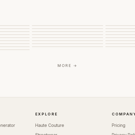
MORE
→
EXPLORE
COMPAN
enerator
Haute Couture
Pricing
Streetwear
Privacy Pol