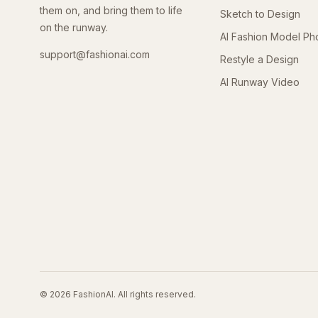
them on, and bring them to life
Sketch to Design
on the runway.
AI Fashion Model Ph
support@fashionai.com
Restyle a Design
AI Runway Video
©
2026
FashionAI. All rights reserved.