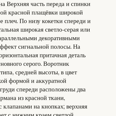
на Верхняя часть переда и спинки
ной красной плащёвки широкой
е плеч. По низу кокетки спереди и
тальная широкая светло‑серая или
 параллельными декоративными
эффект сигнальной полосы. На
горизонтальная притачная деталь
сновного серого. Воротник
типа, средней высоты, в цвет
ткой формой и аккуратной
 груди спереди расположены два
рмана из красной ткани,
 клапанами на кнопках; верхняя
ает с нижним краем светлой