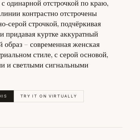
 с одинарной отстрочкой по краю,
и линии контрастно отстрочены
о‑серой строчкой, подчёркивая
и придавая куртке аккуратный
й образ – современная женская
триальном стиле, с серой основой,
и и светлыми сигнальными
HIS
TRY IT ON VIRTUALLY