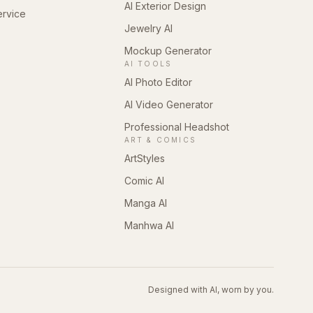
AI Exterior Design
ervice
Jewelry AI
Mockup Generator
AI TOOLS
AI Photo Editor
AI Video Generator
Professional Headshot
ART & COMICS
ArtStyles
Comic AI
Manga AI
Manhwa AI
Designed with AI, worn by you.