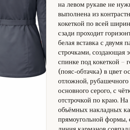
на левом рукаве не нуж
выполнена из контраст
кокеткой по всей ширин
сзади проходит горизон
белая вставка с двумя
строчками, создающая 
спинке под кокеткой – 
(пояс‑обтачка) в цвет о
отложной, рубашечного 
основного серого, с чё
отстрочкой по краю. На
объёмных накладных ка
прямоугольной формы, с
линия карманов совпад