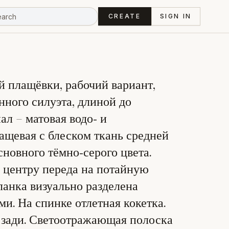
CREATE
SIGN IN
й плащёвки, рабочий вариант,
нного силуэта, длиной до
ал – матовая водо‑ и
ащевая с блеском ткань средней
сновного тёмно‑серого цвета.
о центру переда на потайную
ланка визуально разделена
и. На спинке отлетная кокетка.
сзади. Светоотражающая полоска